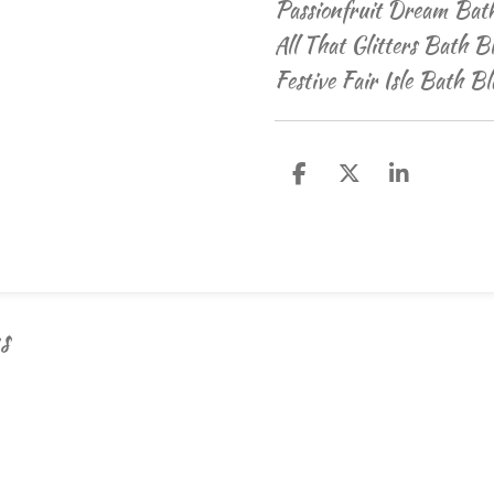
Passionfruit Dream Bath
All That Glitters Bath B
Festive Fair Isle Bath Bl
D
D
S
e
e
h
l
e
a
e
l
r
n
e
s