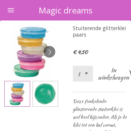
Ga
Magic dreams
direct
naar
Stuiterende glitterklei
de
paars
hoofdinhoud
€ 4,50
In
winkelwagen
Deze fonkelende
glinsterende stuiterklei is
wel heel bijzonder. Als je de
klei tot een bal vormt,