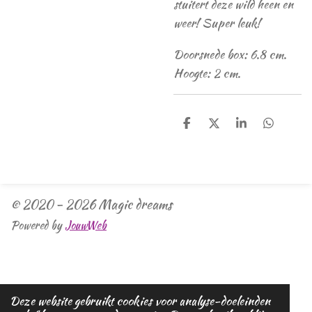
stuitert deze wild heen en
weer! Super leuk!
Doorsnede box: 6.8 cm.
Hoogte: 2 cm.
D
D
S
D
e
e
h
e
l
e
a
l
e
l
r
e
n
e
n
© 2020 - 2026 Magic dreams
Powered by
JouwWeb
Deze website gebruikt cookies voor analyse-doeleinden