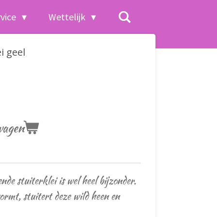
rvice
Wettelijk
i geel
wagen
de stuiterklei is wel heel bijzonder.
 vormt, stuitert deze wild heen en