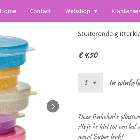
Home
Contact
Webshop
Klantense
Stuiterende glitterkle
€ 4,50
In winkel
Deze fonkelende glinsteren
Als je de klei tot een bal
weer! Super leuk!