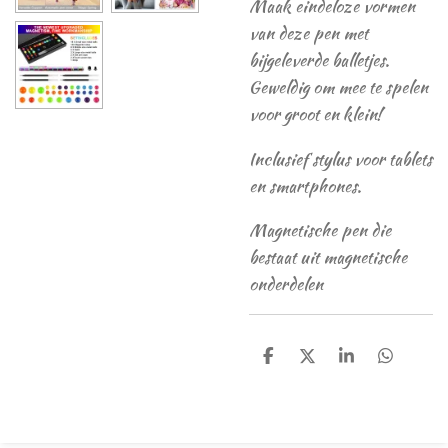
Maak eindeloze vormen
van deze pen met
bijgeleverde balletjes.
Geweldig om mee te spelen
voor groot en klein!
Inclusief stylus voor tablets
en smartphones.
Magnetische pen die
bestaat uit magnetische
onderdelen
D
D
S
D
e
e
h
e
l
e
a
l
e
l
r
e
n
e
n