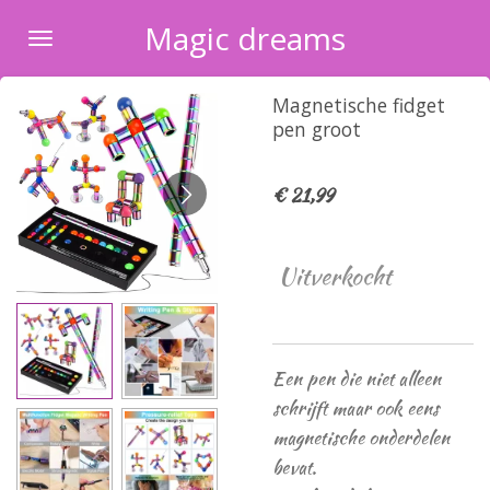
Ga
Magic dreams
direct
naar
Magnetische fidget
de
pen groot
hoofdinhoud
€ 21,99
Uitverkocht
Een pen die niet alleen
schrijft maar ook eens
magnetische onderdelen
bevat.