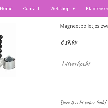
Home
Contact
Webshop
Klantense
Magneetbolletjes zw
€ 17,95
Uitverkocht
Deze is echt super leuk! D