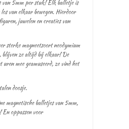
s van 5mm per stuk! Elk balletje is
los van elkaar bewegen. Hierdoor
 figuren, juwelen en creaties van
zeer sterke magneetsoort neodymium
 blijven ze altijd bij elkaar! De
ht uren mee geamuseerd, ze vind het
talen doosje.
e magnetische balletjes van 5mm,
r! En oppassen voor