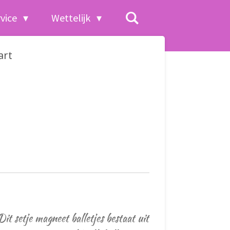
rvice
Wettelijk
art
it setje magneet balletjes bestaat uit