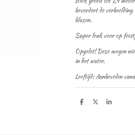
stick groeit tot 1,4 mete
bevordert de verbeelding.
blazen.
Super leuk voor op feestj
Opgelet! Deze mogen niet
in het water.
Leeftijd: Aanbevolen vana
D
D
S
e
e
h
l
e
a
e
l
r
n
e