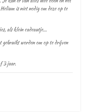
r. Je kan er van alles mee doen en het
 Helium is niet nodig om deze op te
es, als klein cadeautje...
 gebruikt worden om op te drijven
f 3 jaar.