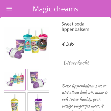
Ga
Magic dreams
direct
naar
Sweet soda
de
lippenbalsem
hoofdinhoud
€ 3,95
Uitverkocht
Deze lippenbalsem ziet er
niet alleen leuk uit, maar is
ook super handig, geen
vettige vingertjes meer. 4