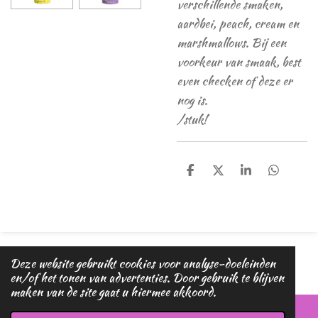
verschillende smaken,
aardbei, peach, cream en
marshmallows. Bij een
voorkeur van smaak, best
even checken of deze er
nog is.
/stuk!
D
D
S
D
e
e
h
e
l
e
a
l
e
l
r
e
n
e
n
© 2020 - 2026 Magic dreams
Deze website gebruikt cookies voor analyse-doeleinden
Powered by
JouwWeb
en/of het tonen van advertenties. Door gebruik te blijven
maken van de site gaat u hiermee akkoord.