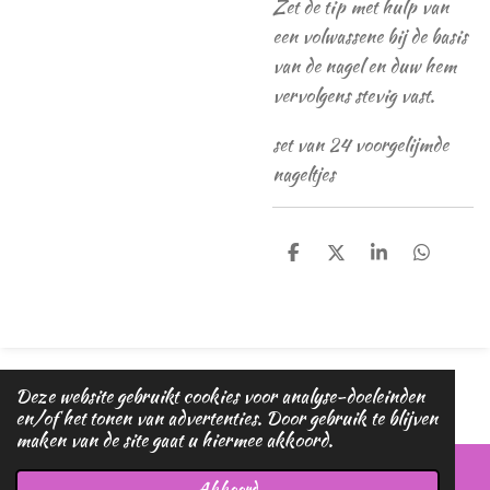
Zet de tip met hulp van
een volwassene bij de basis
van de nagel en duw hem
vervolgens stevig vast.
set van 24 voorgelijmde
nageltjes
D
D
S
D
e
e
h
e
l
e
a
l
e
l
r
e
n
e
n
© 2020 - 2026 Magic dreams
Deze website gebruikt cookies voor analyse-doeleinden
Powered by
JouwWeb
en/of het tonen van advertenties. Door gebruik te blijven
maken van de site gaat u hiermee akkoord.
Akkoord