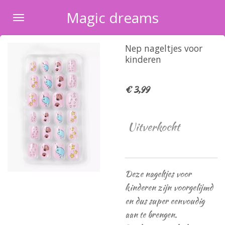
Ga
Magic dreams
direct
naar
Nep nageltjes voor
de
kinderen
hoofdinhoud
€ 3,99
Uitverkocht
Deze nageltjes voor
kinderen zijn voorgelijmd
en dus super eenvoudig
aan te brengen.