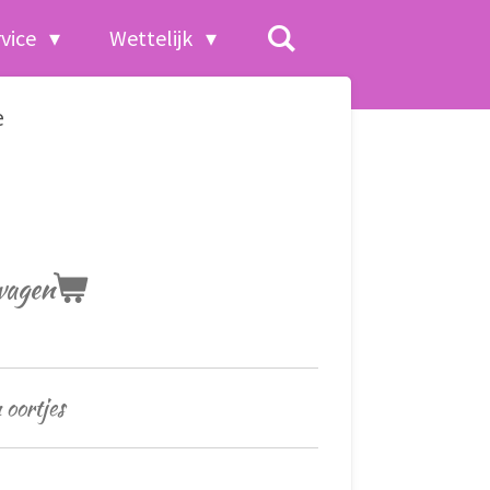
rvice
Wettelijk
e
wagen
 oortjes