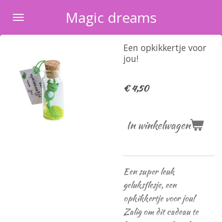
Ga
Magic dreams
direct
naar
Een opkikkertje voor
de
jou!
hoofdinhoud
€ 4,50
In winkelwagen
Een super leuk
geluksflesje, een
opkikkertje voor jou!
Zalig om dit cadeau te