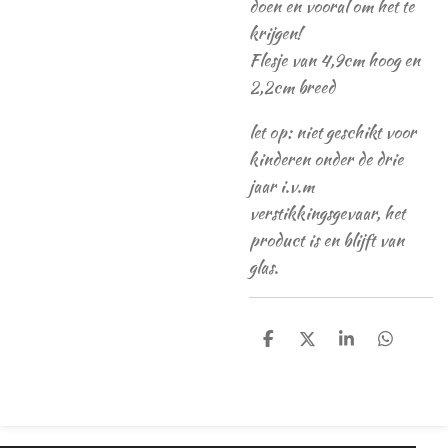
doen en vooral om het te
krijgen!
Flesje van 4,9cm hoog en
2,2cm breed
let op: niet geschikt voor
kinderen onder de drie
jaar i.v.m
verstikkingsgevaar, het
product is en blijft van
glas.
D
D
S
D
e
e
h
e
l
e
a
l
e
l
r
e
n
e
n